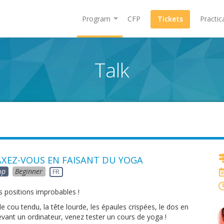
Program
CFP
Tickets
Practic
Talk
AXEZ-VOUS EN FAISANT DU YOGA
op
Beginner
FR
es positions improbables !
le cou tendu, la tête lourde, les épaules crispées, le dos en
evant un ordinateur, venez tester un cours de yoga !