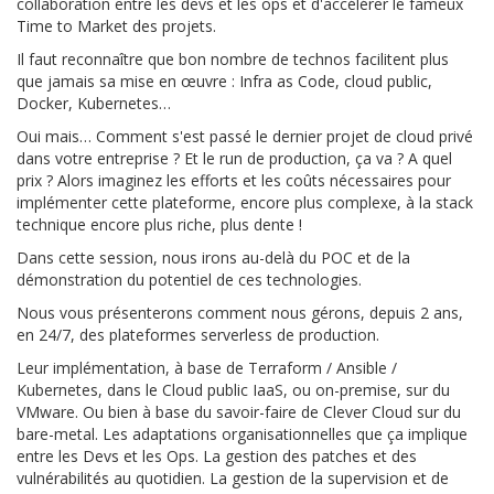
collaboration entre les devs et les ops et d'accélérer le fameux
Time to Market des projets.
Il faut reconnaître que bon nombre de technos facilitent plus
que jamais sa mise en œuvre : Infra as Code, cloud public,
Docker, Kubernetes…
Oui mais… Comment s'est passé le dernier projet de cloud privé
dans votre entreprise ? Et le run de production, ça va ? A quel
prix ? Alors imaginez les efforts et les coûts nécessaires pour
implémenter cette plateforme, encore plus complexe, à la stack
technique encore plus riche, plus dente !
Dans cette session, nous irons au-delà du POC et de la
démonstration du potentiel de ces technologies.
Nous vous présenterons comment nous gérons, depuis 2 ans,
en 24/7, des plateformes serverless de production.
Leur implémentation, à base de Terraform / Ansible /
Kubernetes, dans le Cloud public IaaS, ou on-premise, sur du
VMware. Ou bien à base du savoir-faire de Clever Cloud sur du
bare-metal. Les adaptations organisationnelles que ça implique
entre les Devs et les Ops. La gestion des patches et des
vulnérabilités au quotidien. La gestion de la supervision et de