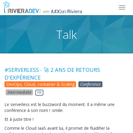
Toggl
with
navig
Talk
#SERVERLESS - 🚀 2 ANS DE RETOURS
D'EXPÉRIENCE
DevOps, Cloud, container & Scaling
Conference
Intermediate
FR
Le serverless est le buzzword du moment. Il a même une
conférence à son nom ! :smile:
Et à juste titre !
Comme le Cloud IaaS avant lui, il promet de fluidifier la