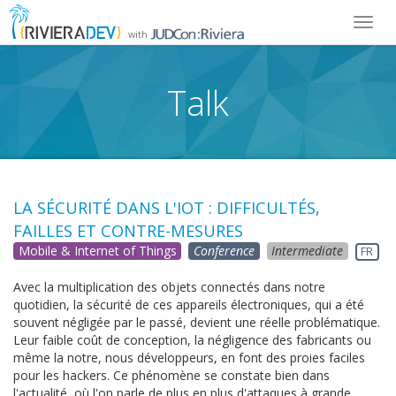
Toggl
with
navig
Talk
LA SÉCURITÉ DANS L'IOT : DIFFICULTÉS,
FAILLES ET CONTRE-MESURES
Mobile & Internet of Things
Conference
Intermediate
FR
Avec la multiplication des objets connectés dans notre
quotidien, la sécurité de ces appareils électroniques, qui a été
souvent négligée par le passé, devient une réelle problématique.
Leur faible coût de conception, la négligence des fabricants ou
même la notre, nous développeurs, en font des proies faciles
pour les hackers. Ce phénomène se constate bien dans
l'actualité, où l'on parle de plus en plus d'attaques à grande