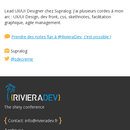
Lead UX/UI Designer chez Supralog. J'ai plusieurs cordes à mon
arc : UX/UI Design, dev front, css, skethnotes, facilitation
graphique, agile management.
Prendre des notes fun à @RivieraDev, c’est possible !
Supralog
@sdecreme
The shiny conference
{
}
Contact: info@rivieradev.fr