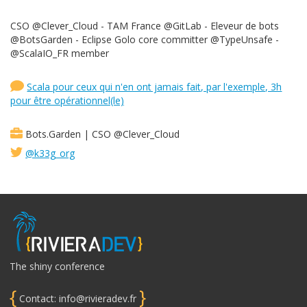
CSO @Clever_Cloud - TAM France @GitLab - Eleveur de bots
@BotsGarden - Eclipse Golo core committer @TypeUnsafe -
@ScalaIO_FR member
Scala pour ceux qui n'en ont jamais fait, par l'exemple, 3h
pour être opérationnel(le)
Bots.Garden | CSO @Clever_Cloud
@k33g_org
The shiny conference
{
}
Contact: info@rivieradev.fr